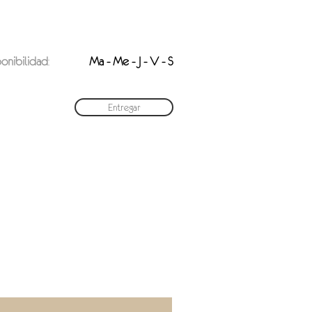
onibilidad
:
Ma - Me - J - V - S
Entregar