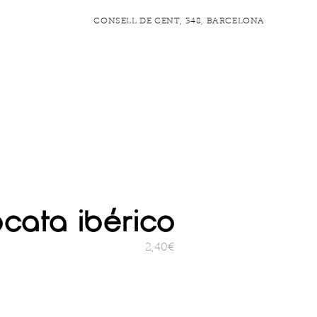
CONSELL DE CENT, 348, BARCELONA
ACTER
FIDÉLITÉ
Blog
cata ibérico
2,40€