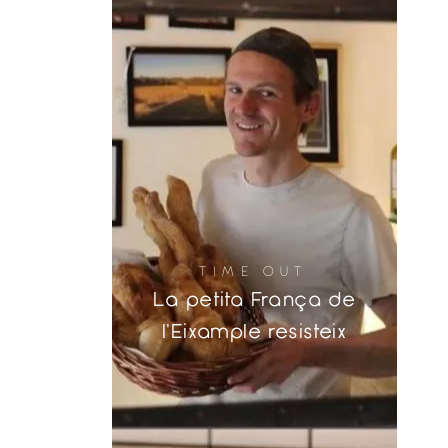
TIME OUT
La petita França de
l'Eixample resisteix