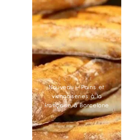
ÉQUINOXE
Nouveau – Pains et
viennoiseries à la
française à Barcelone