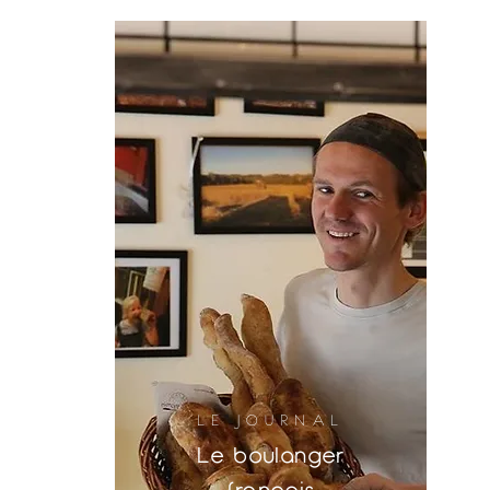
LE JOURNAL
Le boulanger
français