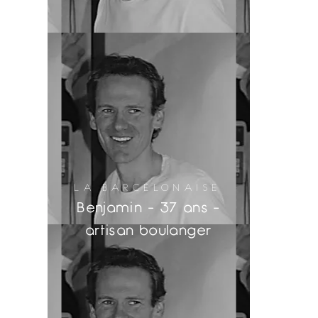
LA BARCELONAISE
Benjamin
- 37 ans -
artisan boulanger