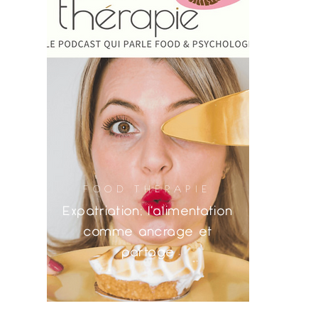
FOOD THERAPIE
Expatriation; l'alimentation
comme ancrage et
partage