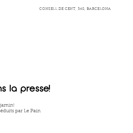
CONSELL DE CENT, 348, BARCELONA
ACTER
FIDÉLITÉ
Blog
s la presse!
njamin!
séduits par Le Pain