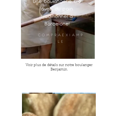
Une boulangerie bio
avec du pain
traditionnel à
Barcelone!
COMPRAEXIAMP
LE
Voir plus de détails sur notre boulanger
Benjamin.