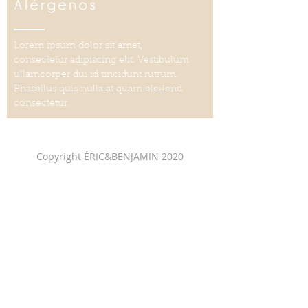
Alérgenos
Lorem ipsum dolor sit amet,
consectetur adipiscing elit. Vestibulum
ullamcorper dui id tincidunt rutrum.
Phasellus quis nulla at quam eleifend
consectetur.
Copyright ÉRIC&BENJAMIN 2020