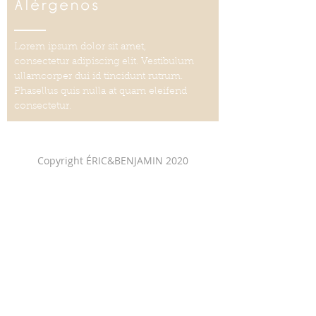
Alérgenos
Lorem ipsum dolor sit amet,
consectetur adipiscing elit. Vestibulum
ullamcorper dui id tincidunt rutrum.
Phasellus quis nulla at quam eleifend
consectetur.
Copyright ÉRIC&BENJAMIN 2020